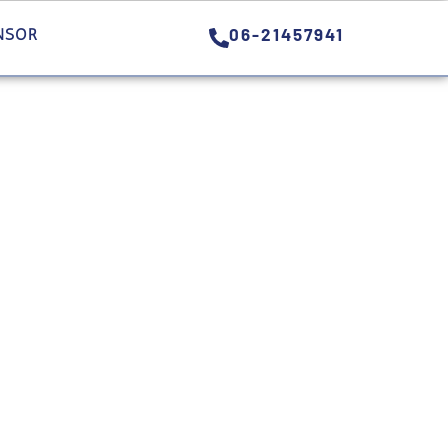
06-21457941
NSOR
CONTACT