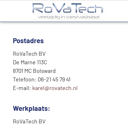
Postadres
RoVaTech BV
De Marne 113C
8701 MC Bolsward
Telefoon: 06-21 45 79 41
E-mail:
@lerak
ln.hcetavor
Werkplaats:
RoVaTech BV